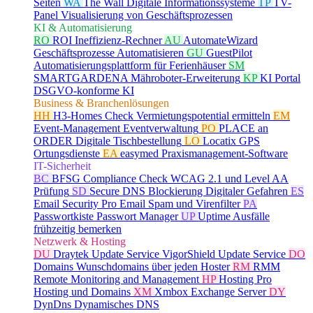
Seiten
WA
The Wall
Digitale Informationssysteme
TP
TV-
Panel
Visualisierung von Geschäftsprozessen
KI & Automatisierung
RO
ROI
Ineffizienz-Rechner
AU
AutomateWizard
Geschäftsprozesse Automatisieren
GU
GuestPilot
Automatisierungsplattform für Ferienhäuser
SM
SMARTGARDENA
Mähroboter-Erweiterung
KP
KI Portal
DSGVO-konforme KI
Business & Branchenlösungen
HH
H3-Homes Check
Vermietungspotential ermitteln
EM
Event-Management
Eventverwaltung
PO
PLACE an
ORDER
Digitale Tischbestellung
LO
Locatix
GPS
Ortungsdienste
EA
easymed
Praxismanagement-Software
IT-Sicherheit
BC
BFSG Compliance Check
WCAG 2.1 und Level AA
Prüfung
SD
Secure DNS
Blockierung Digitaler Gefahren
ES
Email Security Pro
Email Spam und Virenfilter
PA
Passwortkiste
Passwort Manager
UP
Uptime
Ausfälle
frühzeitig bemerken
Netzwerk & Hosting
DU
Draytek Update Service
VigorShield Update Service
DO
Domains
Wunschdomains über jeden Hoster
RM
RMM
Remote Monitoring and Management
HP
Hosting Pro
Hosting und Domains
XM
Xmbox
Exchange Server
DY
DynDns
Dynamisches DNS